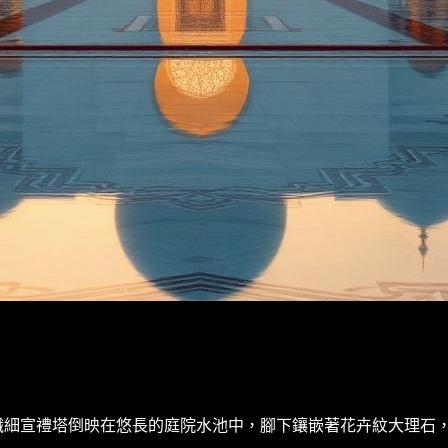
纖細宣禮塔倒映在悠長的庭院水池中，腳下鑲嵌著花卉紋大理石