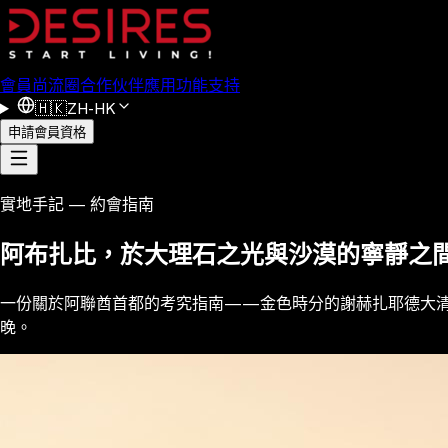
會員
尚流圈
合作伙伴
應用功能
支持
🇭🇰
ZH-HK
申請會員資格
實地手記 — 約會指南
阿布扎比，於大理石之光與沙漠的寧靜之
一份關於阿聯酋首都的考究指南——金色時分的謝赫扎耶德大清真寺，沿著
晚。