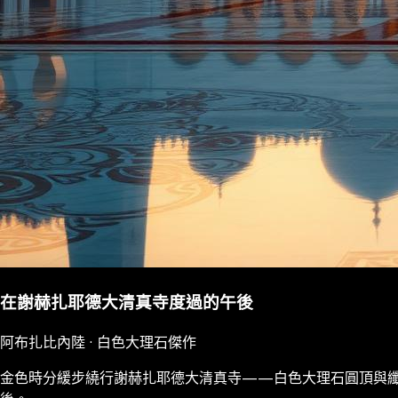
在謝赫扎耶德大清真寺度過的午後
阿布扎比內陸 · 白色大理石傑作
金色時分緩步繞行謝赫扎耶德大清真寺——白色大理石圓頂與