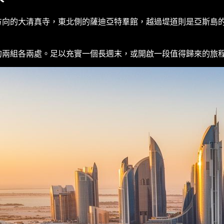
大清真寺，東北側的薩迪亞特羣館，越過堤道則是亞斯島的碼頭。在
的兩組各兩處。足以充實一個長週末，或開啟一段值得歸來的旅