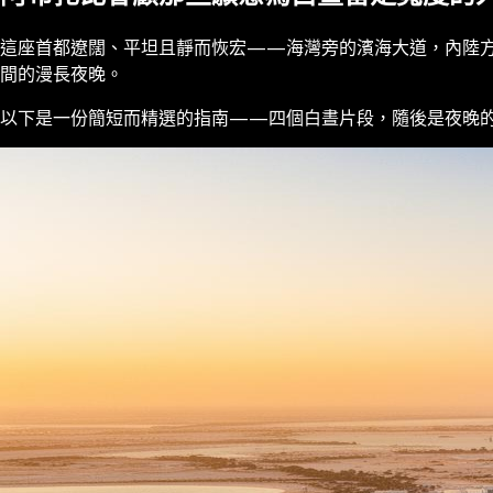
這座首都遼闊、平坦且靜而恢宏——海灣旁的濱海大道，內陸方向的
間的漫長夜晚。
以下是一份簡短而精選的指南——四個白晝片段，隨後是夜晚