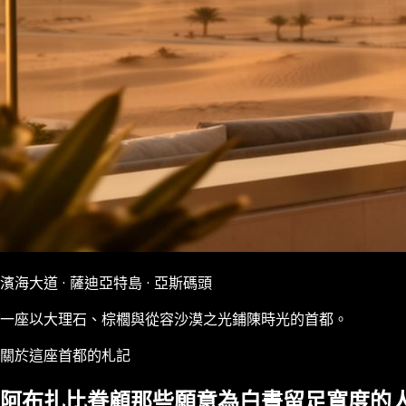
濱海大道 · 薩迪亞特島 · 亞斯碼頭
一座以大理石、棕櫚與從容沙漠之光鋪陳時光的首都。
關於這座首都的札記
阿布扎比眷顧那些願意為白晝留足寬度的