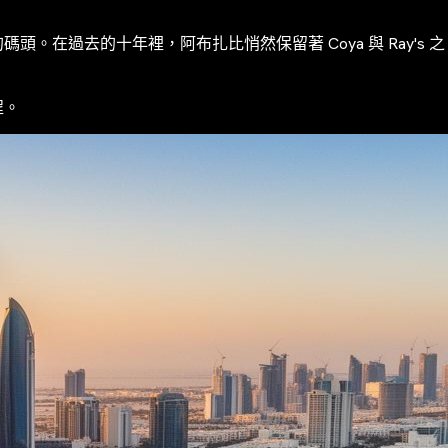
過去的十年裡，阿布扎比悄然保留著 Coya 與 Ray's 之
程。