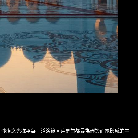
，沙漠之光撫平每一道邊緣。這是首都最為靜謐而電影感的午