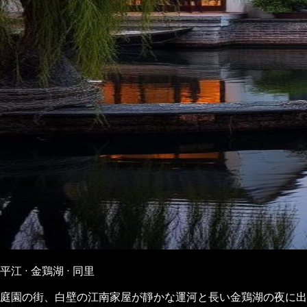
平江 · 金鶏湖 · 同里
庭園の街、白壁の江南家屋が靜かな運河と長い金鶏湖の夜に出