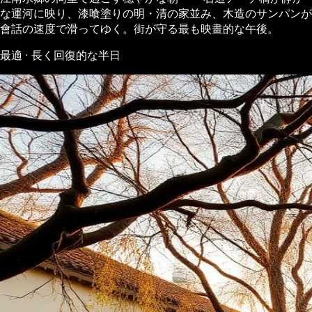
な運河に映り、漆喰塗りの明・清の家並み、木造のサンパンが
會話の速度で滑ってゆく。街が守る最も映畫的な午後。
最適 · 長く回復的な半日