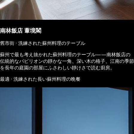
南林飯店 葦境閣
舊市街 · 洗練された蘇州料理のテーブル
蘇州で最も考え抜かれた蘇州料理のテーブル——南林飯店の
伝統的なパビリオンの靜かな一角、深い木の格子、江南の季節
を長年の庭園の部屋にふさわしい靜けさで読む廚房。
最適 · 洗練された長い蘇州料理の晩餐