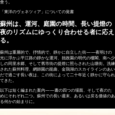
會う。
「東洋のヴェネツィア」についての覚書
蘇州は、運河、庭園の時間、長い提燈の
夜のリズムにゆっくり合わせる者に応え
る。
蘇州は重層的で、抒情的で、靜かに自立した街——夜明けの
光に浮かぶ平江路の靜かな運河、拙政園の明代の樓閣、南へ少
しの同里水郷、そして舊市街の提燈に照らされた山塘街。洗練
された蘇州料理、網師園の崑曲、金鶏湖のスカイラインのあい
だで過ごす長い夜は、この街によって二十年近く靜かに守られ
てきた。
以下は短く編まれた案內——晝の四つの場面、そして夜のた
めにそれぞれ二つ。蘇州での長い週末、あるいは戻る価値のあ
る何かの始まりに。