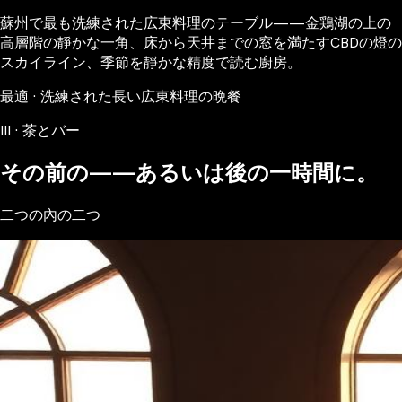
蘇州で最も洗練された広東料理のテーブル——金鶏湖の上の
高層階の靜かな一角、床から天井までの窓を満たすCBDの燈の
スカイライン、季節を靜かな精度で読む廚房。
最適 · 洗練された長い広東料理の晩餐
III · 茶とバー
その前の——あるいは後の一時間に。
二つの內の二つ