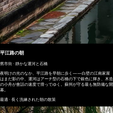
平江路の朝
舊市街 · 靜かな運河と石橋
夜明けの光のなか、平江路を早朝に歩く——白壁の江南家屋
はまだ影の中、運河はアーチ型の石橋の下で銀色に輝き、木造
の小舟が會話の速度で滑ってゆく。蘇州が守る最も無防備な開
幕。
最適 · 長く洗練された朝の散策