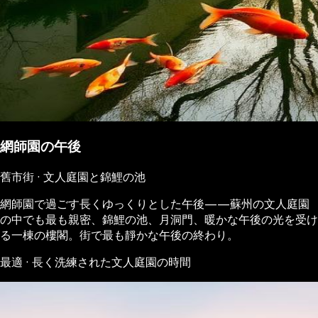
網師園の午後
舊市街 · 文人庭園と錦鯉の池
網師園で過ごす長くゆっくりとした午後——蘇州の文人庭園
の中でも最も親密、錦鯉の池、月洞門、暖かな午後の光を受け
る一棟の樓閣。街で最も靜かな午後の終わり。
最適 · 長く洗練された文人庭園の時間