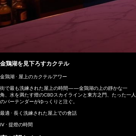
金鶏湖を見下ろすカクテル
金鶏湖 · 屋上のカクテルアワー
街で最も洗練された屋上の時間——金鶏湖の上の靜かな一
角、水を満たす燈のCBDスカイラインと東方之門、たった一人
のバーテンダーがゆっくりと注ぐ。
最適 · 長く洗練された屋上での會話
IV · 提燈の時間