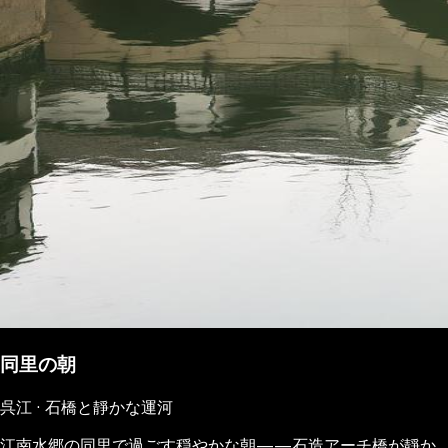
同里の朝
呉江 · 石橋と靜かな運河
江南水郷の同里で過ごす穏やかな朝——石造アーチ橋が靜か