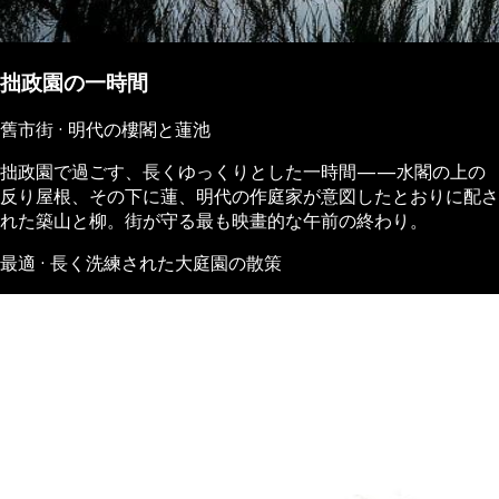
拙政園の一時間
舊市街 · 明代の樓閣と蓮池
拙政園で過ごす、長くゆっくりとした一時間——水閣の上の
反り屋根、その下に蓮、明代の作庭家が意図したとおりに配さ
れた築山と柳。街が守る最も映畫的な午前の終わり。
最適 · 長く洗練された大庭園の散策