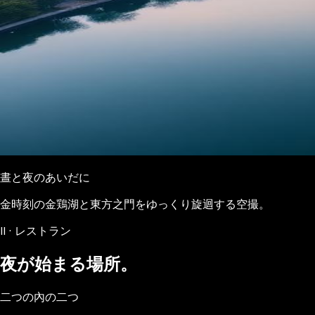
晝と夜のあいだに
金時刻の金鶏湖と東方之門をゆっくり旋迴する空撮。
II · レストラン
夜が始まる場所。
二つの內の二つ