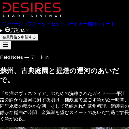
メンバーシップ
ジェットセット
パートナー
機能
サポート
🇯🇵
JA
会員資格を申請する
Field Notes — デート in
蘇州、古典庭園と提燈の運河のあいだ
で。
「東洋のヴェネツィア」のための洗練されたガイド——平江
路の靜かな運河に射す夜明け、拙政園で過ごす急がぬ一時間、
同里水郷の穏やかな朝、そして洗練された蘇州料理、網師園の
靜かな崑曲の時間、金鶏湖を望むスイートのあいだで過ごす長
く急がぬ夜。