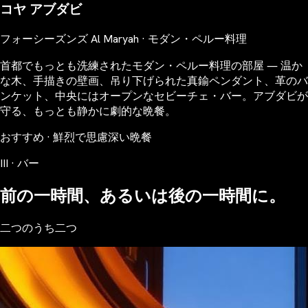
コヤ アブダビ
フォーシーズンズ Al Maryah · モダン・ペルー料理
首都でもっとも洗練されたモダン・ペルー料理の部屋 ― 温か
な木、手描きの壁画、吊り下げられた真鍮ペンダント、革のバ
ンケット、中央にはオープンなセビーチェ・バー。アブダビが
守る、もっとも静かに劇的な晩餐。
おすすめ · 鮮烈で思慮深い晩餐
III · バー
前の一時間、あるいは後の一時間に。
二つのうち二つ