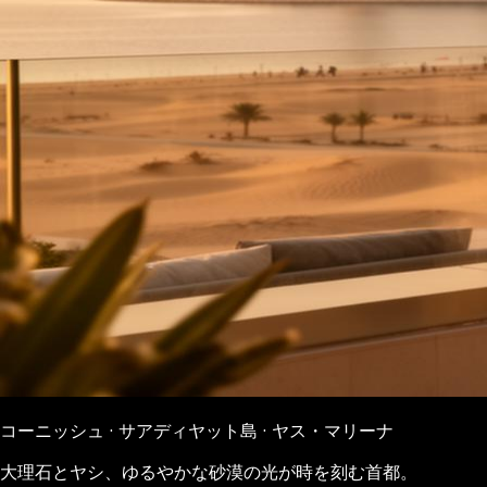
コーニッシュ · サアディヤット島 · ヤス・マリーナ
大理石とヤシ、ゆるやかな砂漠の光が時を刻む首都。