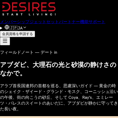
メンバーシップ
ジェットセット
パートナー
機能
サポート
🇯🇵
JA
会員資格を申請する
フィールドノート — デート in
アブダビ、大理石の光と砂漠の静けさの
なかで。
アラブ首長国連邦の首都を巡る、思慮深いガイド ― 黄金の時
のシェイク・ザイード・グランド・モスク、コーニッシュ沿い
の午後、街の向こうの砂丘、そして Coya、Ray's、エミレー
ツ・パレスのスイートのあいだに、アブダビが静かに守ってき
た長い夜。