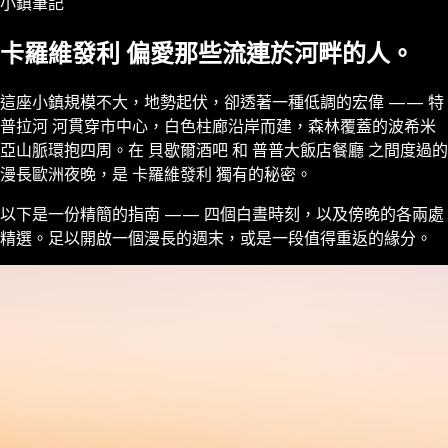
小鎮筆記
卡羅維發利 偏愛那些流連於河畔的人。
這座小鎮規模不大，地勢起伏，卻透著一種低調的宏偉 —— 特
普拉河 河貫穿市中心，白色柱廊沿岸而建，森林覆蓋的波希米
亞山脈環抱四周。在 貝歇爾酒吧 和 普普大飯店餐廳 之間度過的
漫長歐洲夜晚，是 卡羅維發利 獨有的秘密。
以下是一份精簡的指南 —— 四個白晝時刻，以及傍晚的各兩處
精選。足以開啟一個漫長的週末，或是一段值得重返的緣分。