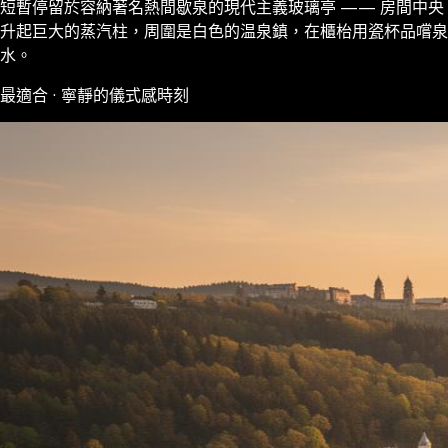
短暫停留於容納著名熱間歇泉的現代主義玻璃亭 —— 房間中央
升起巨大的蒸汽柱，周圍是白色的温泉鎮，在櫃枱用瓷杯品嚐泉
水。
最適合 · 寧靜的儀式感時刻