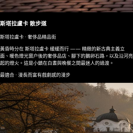
斯塔拉盧卡 散步道
斯塔拉盧卡 · 奢侈品精品街
黃昏時分在 斯塔拉盧卡 緩緩而行 —— 精緻的新古典主義立
面、暖色燈光窗户後的奢侈品店、腳下的鵝卵石路，以及沿河亮
起的燈火。這是小鎮在白晝與晚餐之間最迷人的過渡。
最適合 · 漫長而富有戲劇感的漫步