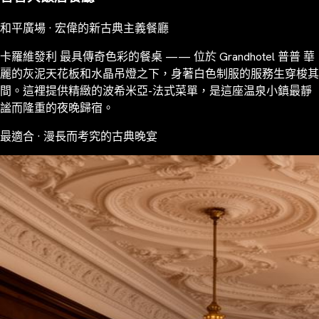
和平廣場 · 宏偉的新古典主義餐廳
卡羅維發利 最具傳奇色彩的餐桌 —— 位於 Grandhotel 普普 華
麗的灰泥天花板和水晶吊燈之下，身著白色制服的服務生穿梭其
間。這裡提供精緻的波希米亞-法式菜單，是這座温泉小鎮最靜
謐而隆重的夜晚歸宿。
最適合 · 漫長而考究的古典晚宴