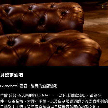
貝歇爾酒吧
Grandhotel 普普 · 經典的酒店酒吧
位於 普普 酒店內的經典酒吧 —— 深色木質護牆板、黃銅配
件、皮革長椅、大理石吧枱，以及白制服調酒師身後整齊排列的
貝赫洛夫卡酒。這是温泉鎮中最具舊世界氛圍的初酌之地。