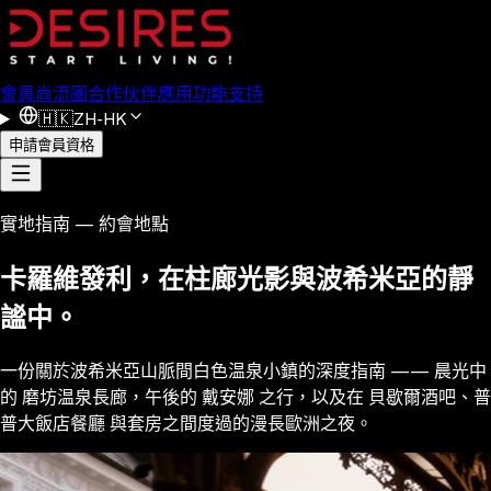
會員
尚流圈
合作伙伴
應用功能
支持
🇭🇰
ZH-HK
申請會員資格
實地指南 — 約會地點
卡羅維發利，在柱廊光影與波希米亞的靜
謐中。
一份關於波希米亞山脈間白色温泉小鎮的深度指南 —— 晨光中
的 磨坊温泉長廊，午後的 戴安娜 之行，以及在 貝歇爾酒吧、普
普大飯店餐廳 與套房之間度過的漫長歐洲之夜。