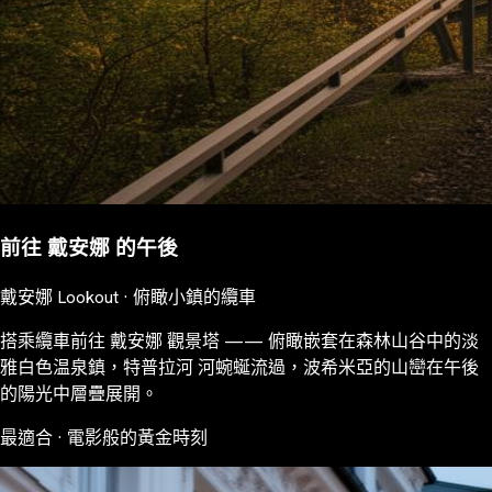
前往 戴安娜 的午後
戴安娜 Lookout · 俯瞰小鎮的纜車
搭乘纜車前往 戴安娜 觀景塔 —— 俯瞰嵌套在森林山谷中的淡
雅白色温泉鎮，特普拉河 河蜿蜒流過，波希米亞的山巒在午後
的陽光中層疊展開。
最適合 · 電影般的黃金時刻