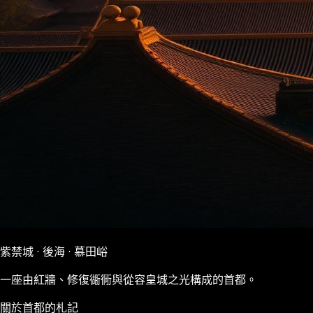
紫禁城 · 後海 · 慕田峪
一座由紅牆、修復衚衕與從容皇城之光構成的首都。
關於首都的札記