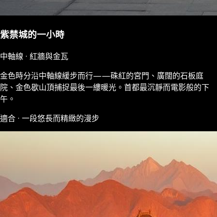
紫禁城的一小時
中軸線 · 紅牆與金瓦
金色時分沿中軸線緩步而行——硃紅的宮門、廣闊的石板庭
院、金色歇山頂捕捉最後一縷暖光。首都最沉靜而電影般的下
午。
適合 · 一段悠長而精緻的漫步