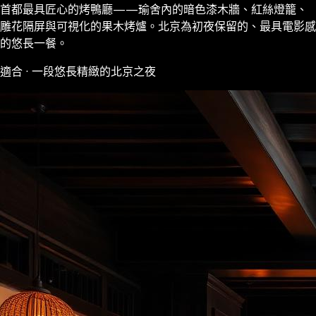
首都最具匠心的烤鴨廳——瑜舍內的暗色漆木牆、紅絲燈籠、
雕花隔屏與可視化的果木烤爐。北京為初夜保留的、最具電影感
的悠長一餐。
適合 · 一段悠長精緻的北京之夜