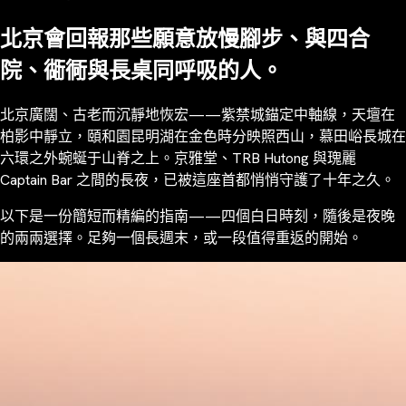
北京會回報那些願意放慢腳步、與四合
院、衚衕與長桌同呼吸的人。
北京廣闊、古老而沉靜地恢宏——紫禁城錨定中軸線，天壇在
柏影中靜立，頤和園昆明湖在金色時分映照西山，慕田峪長城在
六環之外蜿蜒于山脊之上。京雅堂、TRB Hutong 與瑰麗
Captain Bar 之間的長夜，已被這座首都悄悄守護了十年之久。
以下是一份簡短而精編的指南——四個白日時刻，隨後是夜晚
的兩兩選擇。足夠一個長週末，或一段值得重返的開始。