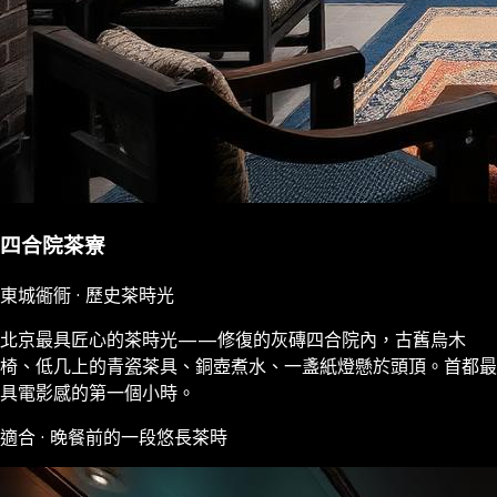
四合院茶寮
東城衚衕 · 歷史茶時光
北京最具匠心的茶時光——修復的灰磚四合院內，古舊烏木
椅、低几上的青瓷茶具、銅壺煮水、一盞紙燈懸於頭頂。首都最
具電影感的第一個小時。
適合 · 晚餐前的一段悠長茶時