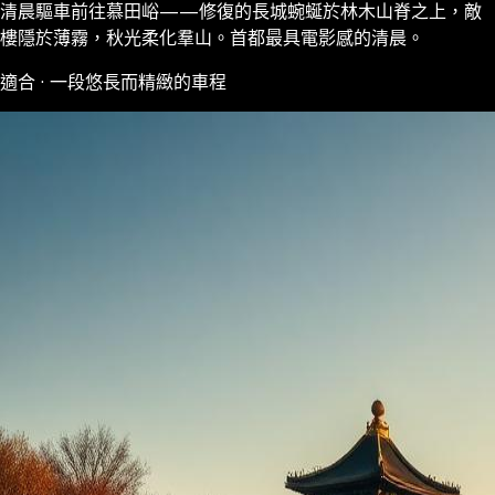
清晨驅車前往慕田峪——修復的長城蜿蜒於林木山脊之上，敵
樓隱於薄霧，秋光柔化羣山。首都最具電影感的清晨。
適合 · 一段悠長而精緻的車程