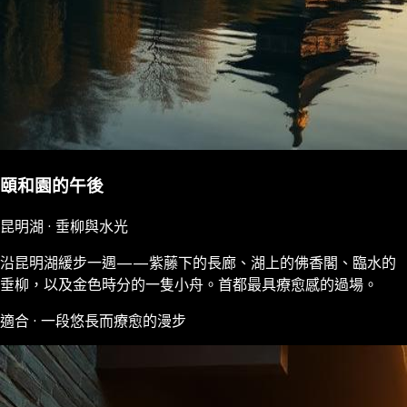
頤和園的午後
昆明湖 · 垂柳與水光
沿昆明湖緩步一週——紫藤下的長廊、湖上的佛香閣、臨水的
垂柳，以及金色時分的一隻小舟。首都最具療愈感的過場。
適合 · 一段悠長而療愈的漫步