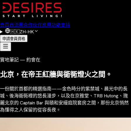
會員
尚流圈
合作伙伴
應用功能
支持
🇭🇰
ZH-HK
申請會員資格
實地筆記 — 約會在
北京，在帝王紅牆與衚衕燈火之間。
一份關於首都的精選指南——金色時分的紫禁城、晨光中的長
城、後海衚衕裡的悠長漫步，以及在京雅堂、TRB Hutong、瑰
麗北京的 Captain Bar 與頤和安縵庭院套房之間，那份北京悄然
為懂得之人保留的從容長夜。