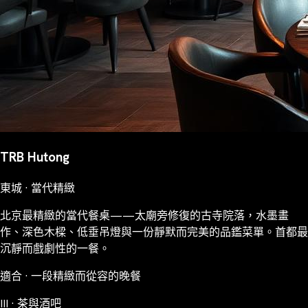
TRB Hutong
東城 · 當代精緻
北京最精緻的當代餐桌——太廟旁修復的古寺院落，水墨畫
作、深色木樑、低垂吊燈與一份靜默而完美的品鑑菜單。首都最
沉靜而戲劇性的一餐。
適合 · 一段精緻而從容的晚餐
III · 茶與酒吧