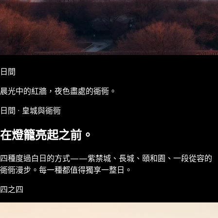
日間
晨光中的紅牆，夜色盡處的衚衕。
日間 · 皇城與衚衕
在燈籠亮起之前。
四種度過白日的方式——紫禁城、長城、頤和園、一段從容的
衚衕漫步。每一種都值得獨享一整日。
四之四