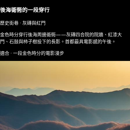
後海衚衕的一段穿行
歷史街巷 · 灰磚與紅門
金色時分穿行後海周邊衚衕——灰磚四合院的院牆、紅漆大
門、石鼓與柿子樹投下的長影。首都最具電影感的午後。
適合 · 一段金色時分的電影漫步