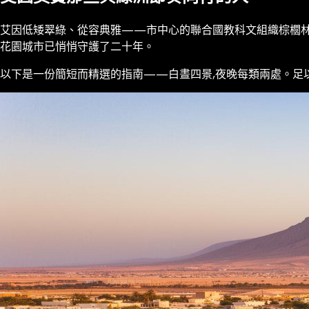
艾因低矮翠綠、從容典雅——市中心的聯合國教科文組織棕櫚林、內陸的
花園城市已悄悄守護了二十年。
以下是一份簡短而精選的指南——白晝四景,夜晚每類兩處。足