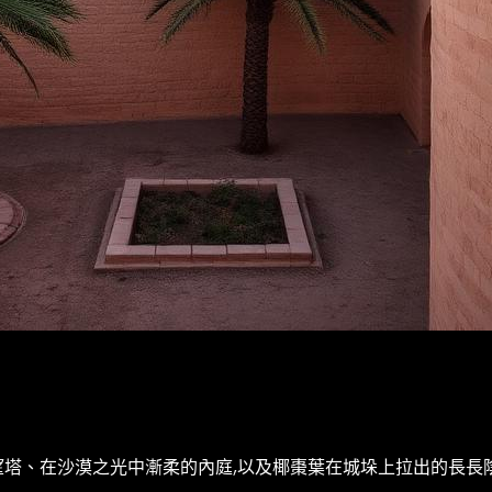
塔、在沙漠之光中漸柔的內庭,以及椰棗葉在城垛上拉出的長長