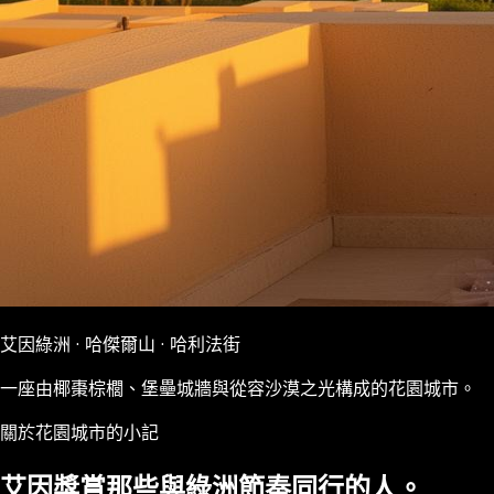
艾因綠洲 · 哈傑爾山 · 哈利法街
一座由椰棗棕櫚、堡壘城牆與從容沙漠之光構成的花園城市。
關於花園城市的小記
艾因獎賞那些與綠洲節奏同行的人。