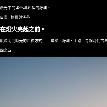
晨光中的堡壘,暮色裡的綠洲。
白晝 · 棕櫚與堡壘
在燈火亮起之前。
度過明亮時光的四種方式——堡壘、綠洲、山路、青銅時代古
四之四