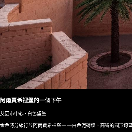
阿爾賈希裡堡的一個下午
艾因市中心 · 白色堡壘
金色時分緩行於阿爾賈希裡堡——白色泥磚牆、高聳的圓形瞭望