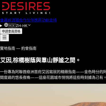
會員
尚流圈
合作伙伴
應用功能
支持
🇭🇰
ZH-HK
申請會員資格
實地指南 — 約會指南
艾因,棕櫚樹蔭與羣山靜謐之間。
一份專為阿聯酋綠洲首府艾因寫就的精緻指南——金色時分的阿爾賈希
間度過的悠長夜晚——這座花園城市悄悄將這些時刻據為己有