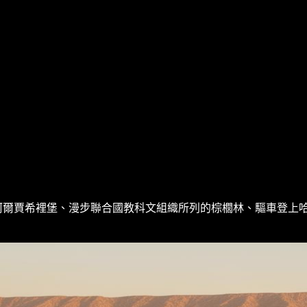
裡堡、漫步聯合國教科文組織所列的棕櫚林、驅車登上哈傑爾山,以及在
。