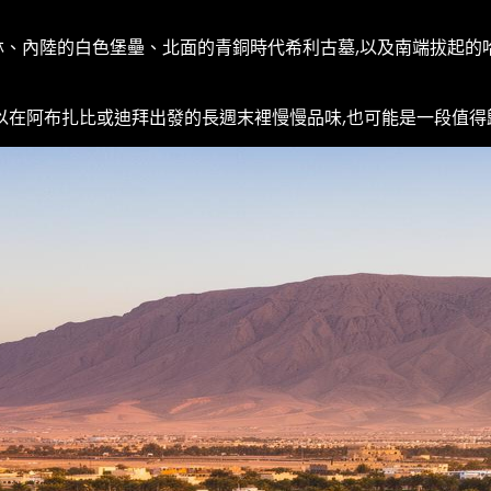
白色堡壘、北面的青銅時代希利古墓,以及南端拔起的哈傑爾山石灰岩脊
以在阿布扎比或迪拜出發的長週末裡慢慢品味,也可能是一段值得