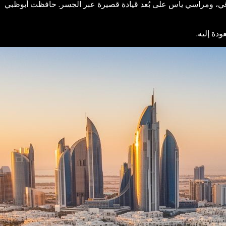
رقي، ومراسي ياس على بُعد قيادة قصيرة عبر الجسر. حافظت أبوظبي
دة إليه.