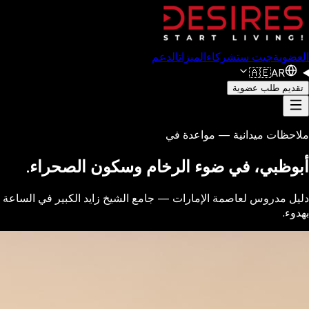
العضوية
جيت ست
شركاء
الميزات
الدعم
🇦🇪
AR
تقديم طلب عضوية
ملاحظات ميدانية — مواعدة في
أبوظبي، في ضوء الرخام وسكون الصحراء.
دليل مدروس لعاصمة الإمارات — جامع الشيخ زايد الكبير في الساعة ال
بهدوء.