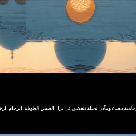
امية بيضاء ومآذن نحيلة تنعكس في برك الصحن الطويلة، الرخام الزهري 