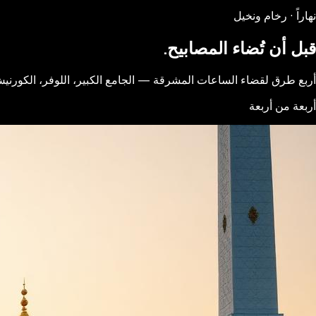
نهاراً · رخام ونخيل
قبل أن تُضاء المصابيح.
أربع طرق لقضاء الساعات المشرقة — الجامع الكبير، اللوفر، الكورنيش،
أربعة من أربعة