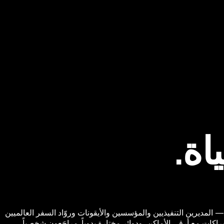
اة.
ة — المديرين التنفيذيين والمؤسسين والأيقونات وروّاد السفر العالميين
ات مع أرقى الأماكن، ودوائر مختارة يدوياً. مراجَعون شخصياً،