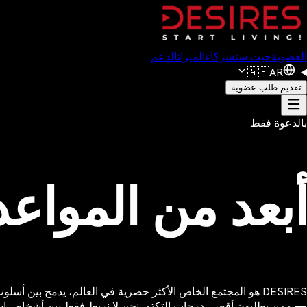
العضوية
جيت ست
شركاء
الميزات
الدعم
🇦🇪
AR
تقديم طلب عضوية
بالدعوة فقط
أبعد من المواعد
DESIRES هو المجتمع الخاص الأكثر حصرية في العالم، يدمج بين أ
— ممن يطلبون أقصى درجات التكتم. نحن لا نربط فقط بين أشخاص استثنائ