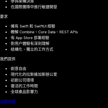
·
參與架構決策
·
在國際團隊中進行敏捷開發
要求
·
擁有 Swift 和 SwiftUI 經驗
·
瞭解 Combine、Core Data、REST APIs
·
有 App Store 部署經驗
·
對用户體驗有深刻理解
·
結構化、獨立的工作方式
我們提供
·
創意自由
·
現代化的拉斯維加斯辦公室
·
初創公司環境
·
靈活的工作時間
·
全球產品影響力
立即申請