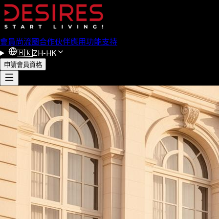
會員
尚流圈
合作伙伴
應用功能
支持
🇭🇰
ZH-HK
申請會員資格