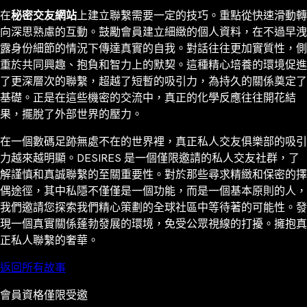
在
秘密交友網站
上建立聯繫需要一定的技巧。重點從快速滑動轉
向深思熟慮的互動。鼓勵會員建立細緻的個人資料，在不過早洩
露身份細節的情況下傳達真實的自我。對話往往更加實質性，側
重於共同興趣、抱負和智力上的默契。這種精心培養的環境促進
了更深層次的聯繫，超越了短暫的吸引力，為持久的關係奠定了
基礎。正是在這些機密的交流中，真正的化學反應往往開花結
果，擺脫了外部世界的壓力。
在一個數碼足跡無處不在的世界裡，真正私人交友俱樂部的吸引
力越來越明顯。DESIRES 是一個僅限邀請的私人交友社群，了
解謹慎和真誠聯繫的至關重要性。對於那些尋求精緻和保密的擇
偶途徑，其中私隱不僅僅是一個功能，而是一個基本原則的人，
我們邀請您探索我們精心策劃的全球社區中等待著的可能性。發
現一個真實關係蓬勃發展的環境，免受公眾視線的打擾。擁抱真
正私人聯繫的奢華。
返回所有故事
會員資格僅限受邀