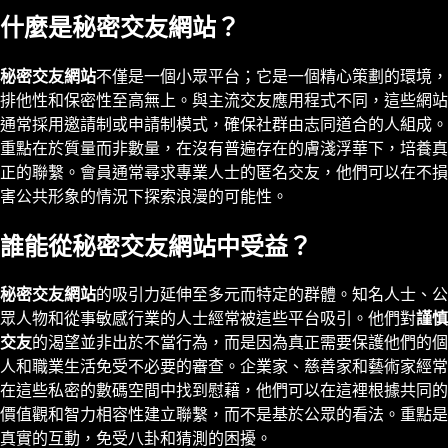
什麼是秘密交友網站？
秘密交友網站
不僅是一個小眾平台；它是一個精心策劃的環境，
排他性和保密性至高無上。與主流交友應用程式不同，這些網站
通常採用邀請制或申請制模式，確保社群由志同道合的人組成。
重點在於質量而非數量，在沒有普遍存在的膚淺浮華下，培養真
正的聯繫。會員通常尋求專業人士的匿名交友，他們可以在不損
害公共形象的情況下探索浪漫的可能性。
誰能從秘密交友網站中受益？
秘密交友網站
的吸引力延伸至多元而特定的群體。知名人士、公
眾人物和從事敏感行業的人士經常被這些平台吸引。他們對
謹慎
交友
的渴望並非出於不當行為，而是因為真正需要保護他們的個
人和職業生活免受不必要的審查。企業家、慈善家和藝術家經常
在這些私密的數碼空間中找到慰藉，他們可以在這裡根據共同的
價值觀和智力相容性建立聯繫，而不是基於公眾的看法。重點是
真實的互動，免受八卦和猜測的困擾。