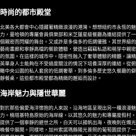
時尚的都市殿堂
北美各大都會中心隱藏著精緻浪漫的港灣。想想紐約市永恆的魅
力，曼哈頓的專屬會員俱樂部和米芝蓮星級餐廳為連結提供了一
個親密而閃耀的舞台。又或許是多倫多的低調優雅，其世界級的
藝術畫廊和寧靜高檔的餐飲體驗，營造出竊竊私語和萌芽中親密
的氛圍。在這樣的城市中，隱密性融入了奢華體驗的精髓，讓精
英單身人士能夠在不受過度關注的情況下培養深厚的連結。從俯
瞰中央公園的私人套房的低調奢華，到多倫多歷史悠久餐廳的僻
靜餐桌，這些都市殿堂都為精緻的邂逅而設計。
海岸魅力與隱世華麗
對於那些偏愛海洋懷抱的人來說，沿海地區呈現出另一種浪漫魅
力。楠塔基特島原始的海岸線，以其悠久的魅力和專屬度假村，
提供了一個寧靜的避世之所，白天可以揚帆出海，夜晚則在燭光
晚餐中展開。同樣地，加州索諾瑪縣陽光普照的葡萄園提供了一