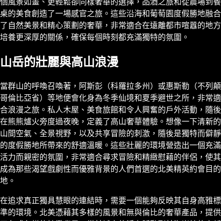
個風景如畫、更輕鬆卻同樣奢華的選擇，品酒之旅和從農場到餐
桌的美食創造了一場感官之旅。這些沿海和葡萄園度假勝地融合
了自然美景和精心策劃的奢華，非常適合在遠離都市喧囂的地方
培養更深厚的關係，確保每個時刻都充滿獨特的氛圍。
山岳的壯麗與高山浪漫
當群山的呼喚召喚著，阿斯彭（科羅拉多州）或惠斯勒（不列顛
哥倫比亞省）等地便會化身為冬季仙境和夏季避世之所，非常適
合浪漫之旅。私人木屋、美食旅館和令人興奮的戶外活動，隨後
在熊熊爐火旁度過夜晚，定義了高山奢華體驗。想像一下清新的
山間空氣、全景視野，以及共享冒險的刺激，隨後是獨特而僻靜
的度假勝地所帶來的舒適溫暖。這些壯麗的環境營造出一個充滿
活力而親密的氛圍，非常適合尋求冒險和精緻慰藉的伴侶，使其
成為那些渴望戲劇性而優雅背景的人們首選的北美精英約會目的
地。
在追求真正獨具慧眼的連結時，需要一個能夠反映其自身高雅標
準的環境。北美憑藉其多樣的風景和無與倫比的奢華產品，提供