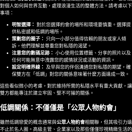
對個人如何與世界互動，處理浪漫生活的整體方法。請考慮以下
事項：
明智選擇：
對於您選擇約會的場所和環境要慎重。選擇提
供私密感和低調的場所。
策劃您的圈子：
只向一小部分值得信賴的朋友或家人傾
訴，他們理解並尊重您對私隱的渴望。
注意您的數碼足跡：
小心使用位置標籤、分享的照片以及
任何可能無意中洩露您的感情狀況或活動的資訊。
設定明確界線：
及早與您的伴侶溝通您對私隱的期望，確
保雙方在「低調」對您的關係意味著什麼方面達成一致。
這些看似微小的考慮，對於維持所需的私隱水平有重大貢獻，讓
雙方都能專注於建立牢固、堅不可摧的關係。
低調關係：不僅僅是「公眾人物約會」
雖然低調戀愛的概念通常與
公眾人物約會
相關聯，但其吸引力遠
不止於名人圈。高級主管、企業家以及那些僅僅珍視精緻生活的