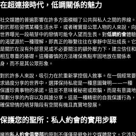
在超連接時代，低調關係的魅力
社交媒體的普遍影響在許多方面模糊了公共與私人之間的界線。
對於那些習慣某種生活水平，或者確實是公眾人物的人來說，向
世界曝光一段萌芽中的戀情可能令人望而生畏。對
低調約會
體驗
的渴望源於一種理解，即真正的聯繫往往在寧靜中茁壯成長。它
是關於在沒有外部意見或不必要關注的額外壓力下，建立信任和
相互尊重的基礎。這種審慎的方法確保焦點牢固地放在關係本
身，而不是其公眾形象。
對於許多人來說，吸引力在於重新掌控個人敘事。在一個經常要
求過度分享的世界中，選擇保持私密是一種意圖聲明——一種
保護珍貴事物的承諾。這並不意味著秘密或欺騙，而是有意識地
策劃分享的內容以及與誰分享。這是一種精密的自我保護行為，
確保戀情的萌芽階段有空間有機且真實地發展。
保護您的聖所：私人約會的實用步驟
擁抱
私人約會俱樂部
的原則不僅僅是避免社交媒體發文。它涉及