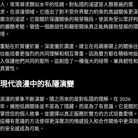
人，常常尋求類似水平的低調。對私隱的渴望是人類普遍的需
求，在浪漫領域，它道出了對不受外界壓力約束的真誠關係更深
層次的渴望。它是關於保護關係的萌芽階段，使其免受公眾評判
的嚴酷考驗，營造一個脆弱性和親密關係真正能夠蓬勃發展的環
境。
重點在於質優於量，深度優於廣度。建立在低調基礎上的關係往
往能培養更強烈的共同理解和相互尊重，因為雙方都在積極地投
入保護他們共同的聖所。這創造了一種強大的紐帶，兼具韌性和
真實性。
現代浪漫中的私隱演變
浪漫的景象不斷演變，隨之而來的是對私隱的理解。在 2026
年，擁抱低調關係並不是為了隱藏，而是為了有意識。它是關於
掌控您的個人敘事，並選擇以真正服務於雙方的方式培養愛情。
這種有意識的方法使得更深層次的情感投入和合作關係中更深刻
的安全感成為可能。