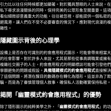
引力比以往任何時候都更加顯著。對於獨具慧眼的人士來說，在
私下尋求浪漫關係的同時，保持完美的公眾形象至關重要。這項
看似細微卻意義重大的功能，往往被忽視，卻能提供一個私密的
避風港，讓人們在不受不必要審查的情況下，應對現代浪漫的複
雜性。
隱藏圖示背後的心理學
設備上是否存在可識別的約會應用程式圖示，可能會帶來相當大
的社會影響。對於許多人來說，尤其是那些從事高調職業或擁有
複雜社交圈子的人士，約會應用程式的明顯標誌可能會引發他們
寧願避免的問題或假設。
具備隱藏模式的約會應用程式
直接解決
了這個問題，將潛在醒目的數碼存在轉化為隱形。這並非為了欺
騙，而是為了審慎管理個人敘事，確保私人活動確實保持私密。
揭開「幽靈模式約會應用程式」的優勢
除了隱形圖示的純粹美學之外，「
幽靈模式約會應用程式
」的功