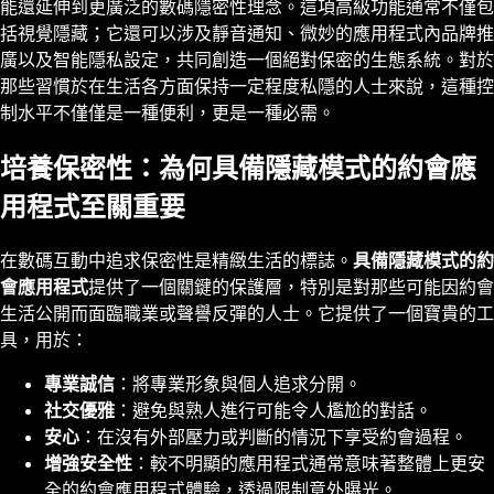
能還延伸到更廣泛的數碼隱密性理念。這項高級功能通常不僅包
括視覺隱藏；它還可以涉及靜音通知、微妙的應用程式內品牌推
廣以及智能隱私設定，共同創造一個絕對保密的生態系統。對於
那些習慣於在生活各方面保持一定程度私隱的人士來說，這種控
制水平不僅僅是一種便利，更是一種必需。
培養保密性：為何具備隱藏模式的約會應
用程式至關重要
在數碼互動中追求保密性是精緻生活的標誌。
具備隱藏模式的約
會應用程式
提供了一個關鍵的保護層，特別是對那些可能因約會
生活公開而面臨職業或聲譽反彈的人士。它提供了一個寶貴的工
具，用於：
專業誠信
：將專業形象與個人追求分開。
社交優雅
：避免與熟人進行可能令人尷尬的對話。
安心
：在沒有外部壓力或判斷的情況下享受約會過程。
增強安全性
：較不明顯的應用程式通常意味著整體上更安
全的約會應用程式體驗，透過限制意外曝光。