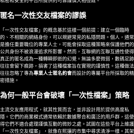
私密和安全的平台所提供的可靠謹慎大相徑庭。
匿名一次性交友檔案的謬誤
「一次性交友檔案」的概念基於這樣一個前提：建立一個臨時
的、不相關的網絡身份，可以規避常見的私隱問題。個人，通常
是擔任重要職位的專業人士，可能會採取這種策略來保護他們的
公共身份不被浪漫追求所影響。然而，互聯網的互聯互通性使得
真正的匿名成為一種轉瞬即逝的幻覺。無論多麼微弱，數碼足跡
往往會留下痕跡，損害了這種檔案旨在實現的謹慎性。這種做法
往往忽略了專為
專業人士匿名約會
而設計的專屬平台所採取的精
密措施。
為何一般平台會破壞「一次性檔案」策略
主流交友應用程式，就其性質而言，並非設計用於提供高度私
隱。它們的商業模式通常依賴於數據聚合和廣泛的用戶群，這使
得它們不適合處理謹慎互動的微妙之處。試圖在這些平台上維護
「一次性交友檔案」，就像在熙攘的市集中尋求清淨一樣。其架