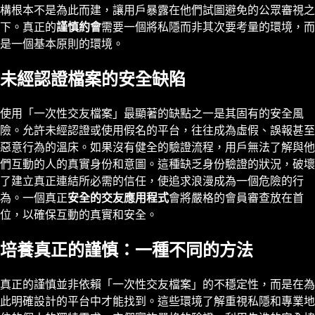
構根本不是為此而建，讓用戶暴露在他們試圖避免的公眾審視之
下。真正的
謹慎約會
需要一個將私隱而非其次要考量的環境，而
是一個基本原則的環境。
未經認證檔案的安全缺陷
使用「一次性交友檔案」最顯著的缺點之一是其固有的安全風
險。允許未經認證或使用假名的平台，往往成為虛假、誤報甚至
惡意行為的溫床。如果沒有健全的驗證流程，用戶無法了解與他
們互動的人的真實身份和意圖。這種缺乏身份驗證的狀況，破壞
了建立真正連結所必需的信任，使追求浪漫成為一個危險的行
為。一個真正
安全的交友應用程式
會將嚴格的會員審查放在首
位，以確保互動的真實和安全。
培養真正的謹慎：一種不同的方法
真正的謹慎並非依賴「一次性交友檔案」的不穩定性，而是在為
此明確設計的平台中才能找到。這些環境了解重視私隱和專業地