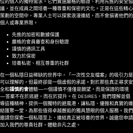
位的個人的獨特需求。它們實施嚴格的驗證、利用先進的安全協
議，並在成員之間培養一種尊重和保密的文化。正是在這些精心
策劃的空間中，專業人士可以探索浪漫連結，而不會損害他們的
個人或專業界限。
先進的加密和數據保護
嚴格的會員審查和身份驗證
謹慎的通訊工具
致力於保密
培養私密、相互尊重的社群
在一個私隱日益稀缺的世界中，「一次性交友檔案」的吸引力是
可以理解的，但最終卻是一個虛假的承諾。對於那些真正尋求安
全和
謹慎約會
體驗—一個謹慎不僅僅是願望，而是保證的環境
—答案不在於逃避，而在於提升。在 DESIRES，我們理解並倡
導這種精神，提供一個獨特的避風港，讓私隱、優雅和真實的連
結匯聚一堂，為那些值得卓越邂逅的獨具慧眼的個人服務。我們
邀請您探索一個私隱至上、連結真正被培養的世界。誠邀您申請
加入我們的尊貴社群，體驗非凡之處。