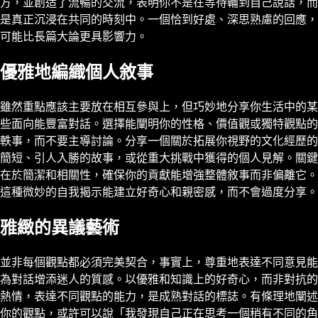
方，並創造了流暢的交流，表明你不是在等待輪到自己說話，而
是真正沉浸在共同的時刻中。一個恰到好處、深思熟慮的回應，
可能比長篇大論更具影響力。
優雅地編織個人敘事
雖然重點應該主要放在相互參與上，但巧妙地分享你生活中的某
些面向能豐富對話。選擇能闡明你的性格、價值觀或獨特觀點的
軼事，而不要主導討論。分享一個關於拓展你視野的文化經歷的
簡短、引人入勝的故事，或從重大挑戰中獲得的個人見解。關鍵
在於簡潔和相關性，確保你的貢獻能增強整體敘事而非偏離它。
這種微妙的自我揭示能建立好奇心和親密感，而不會過度分享。
雅緻的異議藝術
並非每個觀點都必須完美契合，事實上，尊重地表達不同意見能
為對話增添迷人的質感。以優雅和知識上的好奇心，而非對抗的
熱情，表達不同觀點的能力，是成熟對話的標誌。有條理地闡述
你的觀點，或許可以說「我發現自己正在思考一個稍有不同的角