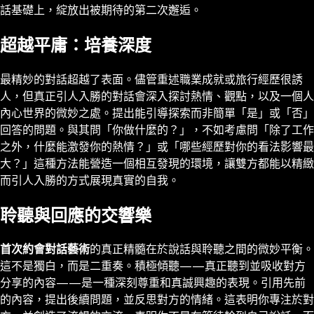
話基礎上，綻放出被期待的第二次邂逅。
超越平庸：培養深度
最精妙的對話超越了表面。儘管重述職業成就或旅行經歷很誘
人，但真正引人入勝的對話會深入探討熱情、觀點，以及一個人
內心世界的微妙之處。提出能引導探索而非簡單「是」或「否」
回答的問題。與其問「你做什麼的？」，不如考慮問「除了工作
之外，什麼能激發你的熱情？」或「哪些經歷對你的看法影響最
大？」這種方法能營造一個相互發現的環境，讓雙方都能以精緻
而引人入勝的方式展現真實的自我。
聆聽與回應的交響樂
首次約會對話藝術
的真正精髓在於說話與聆聽之間的微妙平衡。
這不是獨白，而是二重奏。積極傾聽——真正聽到並吸收對方
分享的內容——是一種深刻尊重和真誠興趣的表現。引用先前
的內容，提出後續問題，並反思對方的情緒。這表明你專注於對