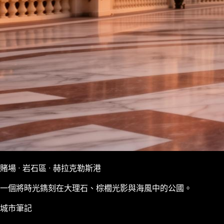
賭場 · 岩石區 · 赫拉克勒斯港
一個將時光鐫刻在大理石、棕櫚光影與海風中的公國。
城市筆記