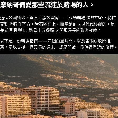
摩納哥偏愛那些流連於賭場的人。
這個公國袖珍、垂直且靜謐宏偉——賭場廣場 位於中心，赫拉
克勒斯港 在下方，岩石區在上，而摩納哥世世代代珍藏的，是
美式酒吧 與 Le 路易十五餐廳 之間那漫長的歐洲夜晚。
以下是一份精選指南——四個白晝瞬間，以及各兩處晚間推
薦。足以支撐一個漫長的週末，或是開啟一段值得重返的旅程。