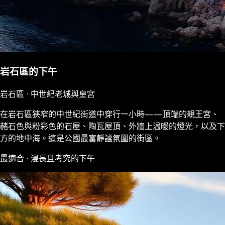
岩石區的下午
岩石區 · 中世紀老城與皇宮
在岩石區狹窄的中世紀街道中穿行一小時——頂端的親王宮、
赭石色與粉彩色的石屋、陶瓦屋頂、外牆上温暖的燈光，以及下
方的地中海。這是公國最富靜謐氛圍的街區。
最適合 · 漫長且考究的下午