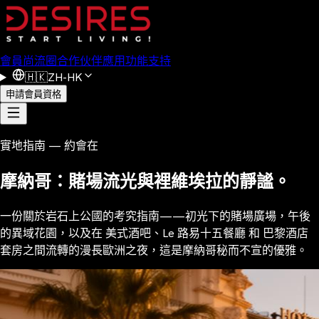
會員
尚流圈
合作伙伴
應用功能
支持
🇭🇰
ZH-HK
申請會員資格
實地指南 — 約會在
摩納哥：賭場流光與裡維埃拉的靜謐。
一份關於岩石上公國的考究指南——初光下的賭場廣場，午後
的異域花園，以及在 美式酒吧、Le 路易十五餐廳 和 巴黎酒店
套房之間流轉的漫長歐洲之夜，這是摩納哥秘而不宣的優雅。