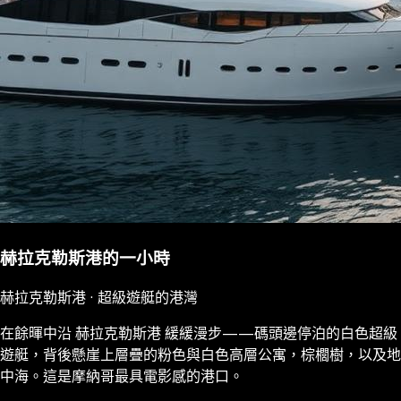
赫拉克勒斯港的一小時
赫拉克勒斯港 · 超級遊艇的港灣
在餘暉中沿 赫拉克勒斯港 緩緩漫步——碼頭邊停泊的白色超級
遊艇，背後懸崖上層疊的粉色與白色高層公寓，棕櫚樹，以及地
中海。這是摩納哥最具電影感的港口。