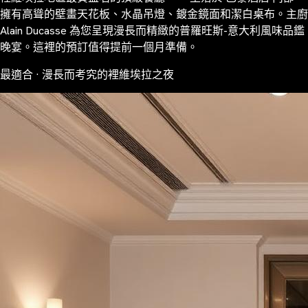
擁有高聳的壁畫天花板、水晶吊燈、鍍金鏡面和潔白桌布。主廚
Alain Ducasse 為您呈現漫長而精緻的普羅旺斯-意大利風味品鑑
晚宴。這裡的預訂值得提前一個月準備。
最適合 · 漫長而考究的裡維埃拉之夜